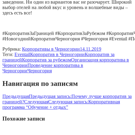
заведении. Ни один из вариантов вас не разочарует. Широкий
выбор отелей на любой вкус и уровень и волшебные виды –
здесь есть все!
#КорпоративЗаГраницей #КорпоративЗаРубежом #Корпоратив
#НовогоднийКорпоративЧерногория #Черногория #Eventail #
Рубрика:
Корпоративы в Черногории
14.11.2019
Теги:
Eventail
Корпоратив в Черногории
Корпоратив за
границей
Корпоратив за рубежом
Организация корпоратива в
Черногории
Проведение корпоратива в
Черногории
Черногория
Навигация по записям
Предыдущая
Предыдущая запись:
Почему лучше корпоратив за
границей?
Следующая
Следующая запись:
Корпоративная
программа “Обучение + отдых”
Похожие записи